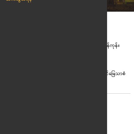
ရန်ကုန် အသင်း
ကျေးလက်ဦးစီး ဓမ္မာရုံ အာဇာနည်လမ်း၊ ဒဂုံမြို့နယ်၊ ရန်ကုန်။
မန္တလေး အသင်း
အမှတ် ၃၇၆၊ လမ်း၈၀ ၂၂လမ်းနှင့် ၂၃လမ်းကြား အောင်မြေသာစံ
မြို့နယ် မန္တလေးမြို့။
ဆက်သွယ်ရန် ဖုန်းနံပါတ်များ
(+၉၅) ၈၉၇ ၀၅၀ ၈၉၁
(+၉၅) ၈၉၇ ၀၅၀ ၈၉၂