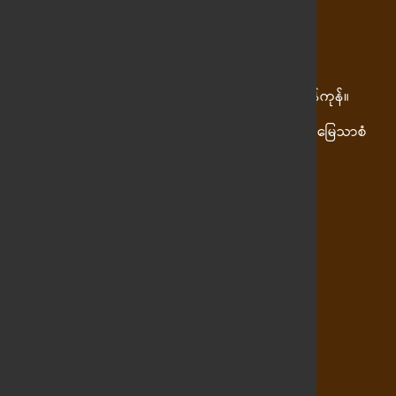
တည်နေရာ
ကျေးလက်ဦးစီး ဓမ္မာရုံ အာဇာနည်လမ်း၊ ဒဂုံမြို့နယ်၊ ရန်ကုန်။
အမှတ် ၃၇၆၊ လမ်း၈၀ ၂၂လမ်းနှင့် ၂၃လမ်းကြား အောင်မြေသာစံ
မြို့နယ် မန္တလေးမြို့။
ဖုန်းနံပါတ်
(+၉၅) ၈၉၇ ၀၅၀ ၈၉၁
(+၉၅) ၈၉၇ ၀၅၀ ၈၉၂
(+၉၅) ၈၉၇ ၀၅၀ ၈၉၆
(+၉၅) ၈၉၇ ၀၅၀ ၈၉၇
လူမှုမီဒီယာ