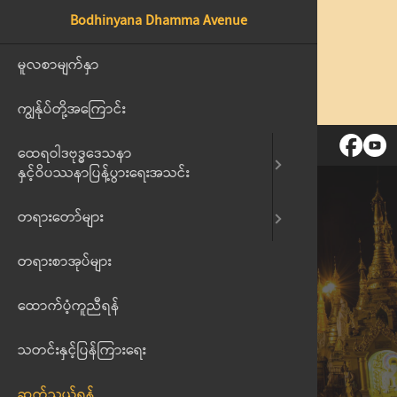
Bodhinyana Dhamma Avenue
ထေရဝါဒဗုဒ္ဓဒေသနာနှင့်
မူလစာမျက်နှာ
တရားဗီဒီယိ
ဝိပဿနာ ပြန့်ပွားရေးအသင်း
ကျွန်ုပ်တို့အကြောင်း
တရားအသံမ
စာမျက်နှာများ
ထေရဝါဒ‌ဗုဒ္ဓဒေသနာ
နှင့်ဝိပဿနာပြန့်ပွားရေးအသင်း
တရားတော်များ
ဆက်သွယ်ရန်
တရားစာအုပ်များ
ထောက်ပံ့ကူညီရန်
မူလစာမျက်နှာ
//
ဆက်သွယ်ရန်
သတင်းနှင့်ပြန်ကြားရေး
ဆက်သွယ်ရန်