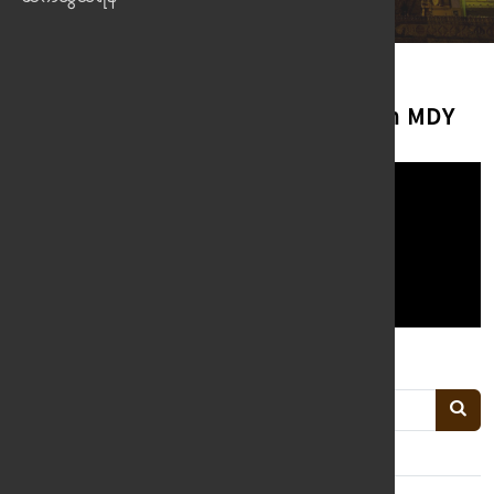
20070609 Sayargyi UHtayAung 28th MDY