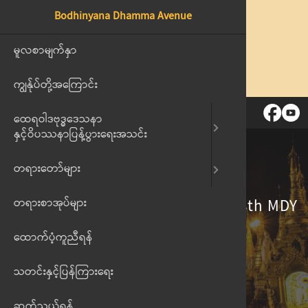
Bodhinyana Dhamma Avenue
ထေရဝါဒဗုဒ္ဓဒေသနာနှင့်
မူလစာမျက်နှာ
တရားဗီဒီယိ
ဝိပဿနာ ပြန့်ပွားရေးအသင်း
ကျွန်ုပ်တို့အကြောင်း
တရားအသံမ
စာမျက်နှာများ
ထေရဝါဒ‌ဗုဒ္ဓဒေသနာ
နှင့်ဝိပဿနာပြန့်ပွားရေးအသင်း
တရားတော်များ
20070609 Sayargyi UHtayAung 28th MDY
တရားစာအုပ်များ
ထောက်ပံ့ကူညီရန်
မူလစာမျက်နှာ
//
တရားဗီဒီယိုများ
သတင်းနှင့်ပြန်ကြားရေး
ဆက်သွယ်ရန်