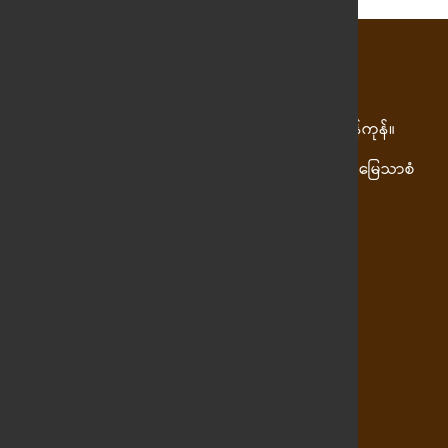
တည်နေရာ
ကျေးလက်ဦးစီး ဓမ္မာရုံ အာဇာနည်လမ်း၊ ဒဂုံမြို့နယ်၊ ရန်ကုန်။
အမှတ် ၃၇၆၊ လမ်း၈၀ ၂၂လမ်းနှင့် ၂၃လမ်းကြား အောင်မြေသာစံ
မြို့နယ် မန္တလေးမြို့။
ဖုန်းနံပါတ်
(+၉၅) ၈၉၇ ၀၅၀ ၈၉၁
(+၉၅) ၈၉၇ ၀၅၀ ၈၉၂
(+၉၅) ၈၉၇ ၀၅၀ ၈၉၆
(+၉၅) ၈၉၇ ၀၅၀ ၈၉၇